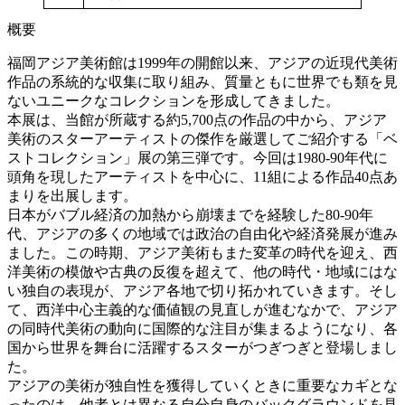
概要
福岡アジア美術館は1999年の開館以来、アジアの近現代美術
作品の系統的な収集に取り組み、質量ともに世界でも類を見
ないユニークなコレクションを形成してきました。
本展は、当館が所蔵する約5,700点の作品の中から、アジア
美術のスターアーティストの傑作を厳選してご紹介する「ベ
ストコレクション」展の第三弾です。今回は1980-90年代に
頭角を現したアーティストを中心に、11組による作品40点あ
まりを出展します。
日本がバブル経済の加熱から崩壊までを経験した80-90年
代、アジアの多くの地域では政治の自由化や経済発展が進み
ました。この時期、アジア美術もまた変革の時代を迎え、西
洋美術の模倣や古典の反復を超えて、他の時代・地域にはな
い独自の表現が、アジア各地で切り拓かれていきます。そし
て、西洋中心主義的な価値観の見直しが進むなかで、アジア
の同時代美術の動向に国際的な注目が集まるようになり、各
国から世界を舞台に活躍するスターがつぎつぎと登場しまし
た。
アジアの美術が独自性を獲得していくときに重要なカギとな
ったのは、他者とは異なる自分自身のバックグラウンドを見