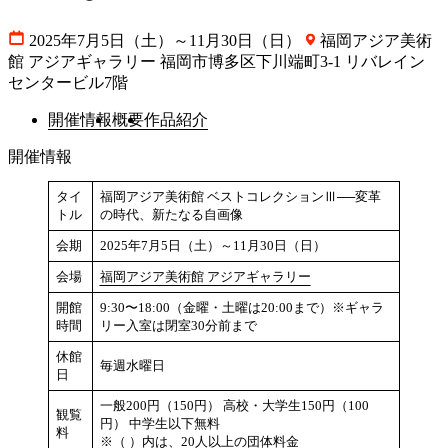
2025年7月5日（土）～11月30日（日）
福岡アジア美術
館 アジアギャラリー
福岡市博多区下川端町3-1 リバレイン
センタービル7階
開催情報
概要
作品紹介
開催情報
タイ
福岡アジア美術館 ベストコレクションⅢ──変革
トル
の時代、新たなる自画像
会期
2025年7月5日（土）～11月30日（日）
会場
福岡アジア美術館 アジアギャラリー
開館
9:30〜18:00（金曜・土曜は20:00まで）※ギャラ
時間
リー入室は閉室30分前まで
休館
毎週水曜日
日
一般200円（150円） 高校・大学生150円（100
観覧
円） 中学生以下無料
料
※（ ）内は、20人以上の団体料金