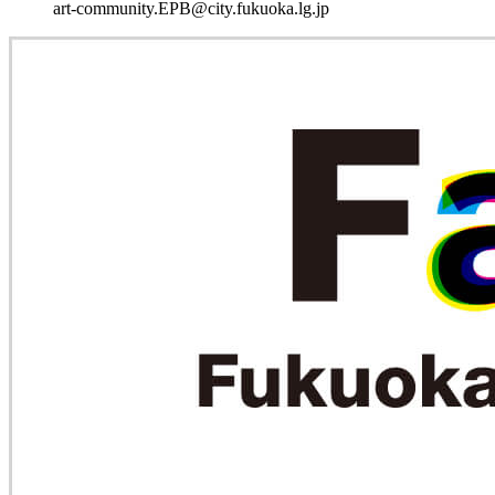
art-community.EPB@city.fukuoka.lg.jp